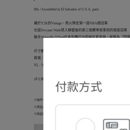
00s / Assembled in El Salvador of U.S.A. parts
屬於Y2K的Vintage，熱火隊史第一座NBA總冠軍
也是Dwyane Wade禁入聯盟後的第三個賽季就拿到的首座冠軍
聯手Shaquille O'Neal在系列賽打出超級巨星表現，被譽為「
尺寸數據 (CM)
肩寬 / 胸寬 / 衣長
XL : 56 / 56 / 74
(手工測量存在±2CM左右誤差)
※每件VinEdge商品都是1 of 1
※商品為Vintage Tee，些微髒汙/破損/落色/毛球為正常現象，介意者勿購買
※商品無法退換貨，下單前可以私訊索取商品狀況影片，能夠來現場購買更