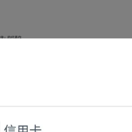
閃電俠」的代表作
佳