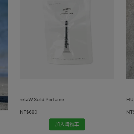
retaW Solid Perfume
HU
NT$680
NT
加入購物車