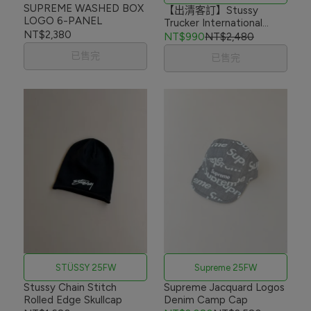
SUPREME WASHED BOX
【出清客訂】Stussy
LOGO 6-PANEL
Trucker International
NT$2,380
Snapback
NT$990
NT$2,480
已售完
已售完
STÜSSY 25FW
Supreme 25FW
Stussy Chain Stitch
Supreme Jacquard Logos
Rolled Edge Skullcap
Denim Camp Cap