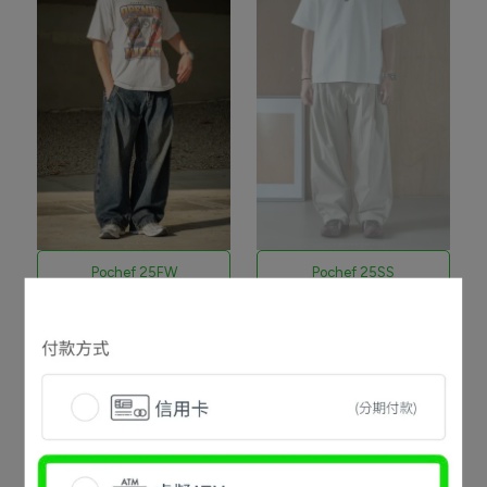
Pochef 25FW
Pochef 25SS
Pochef Stonehaven
Pochef Minimal Pleat
Pants
Pants
NT$1,280
NT$1,680
NT$1,080
NT$1,280
加入購物車
已售完