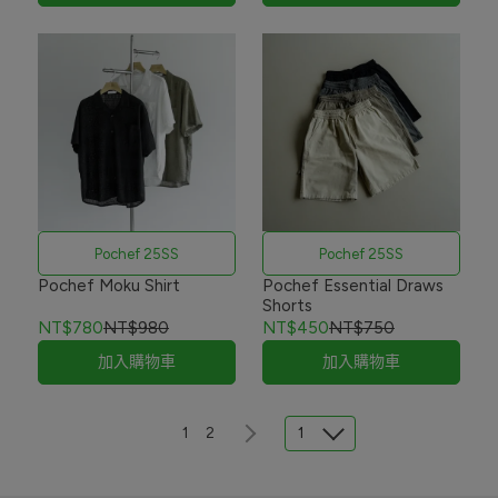
Pochef 25SS
Pochef 25SS
Pochef Moku Shirt
Pochef Essential Draws
Shorts
NT$780
NT$980
NT$450
NT$750
加入購物車
加入購物車
1
1
2