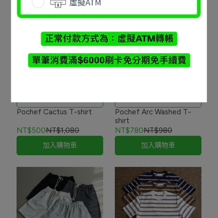
Pochef 25SS
Pochef 25SS
Pochef Cactus T-shirt
Pochef Arc Washed T-
shirt
NT$500
NT$1,080
NT$780
NT$980
加入購物車
加入購物車