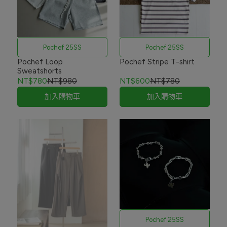
Pochef 25SS
Pochef 25SS
Pochef Loop
Pochef Stripe T-shirt
Sweatshorts
NT$780
NT$980
NT$600
NT$780
加入購物車
加入購物車
Pochef 25SS