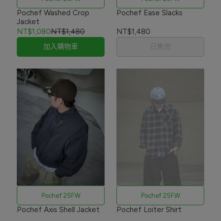
Pochef Washed Crop
Pochef Ease Slacks
Jacket
NT$1,080
NT$1,480
NT$1,480
加入購物車
已售完
Pochef 25FW
Pochef 25FW
Pochef Axis Shell Jacket
Pochef Loiter Shirt