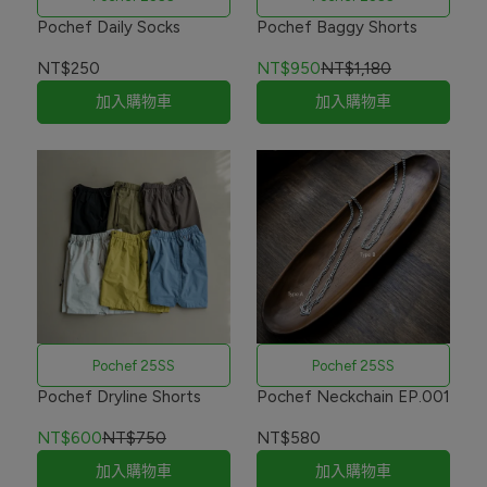
Pochef Daily Socks
Pochef Baggy Shorts
NT$250
NT$950
NT$1,180
加入購物車
加入購物車
Pochef 25SS
Pochef 25SS
Pochef Dryline Shorts
Pochef Neckchain EP.001
NT$600
NT$750
NT$580
加入購物車
加入購物車