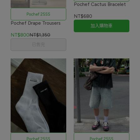
Pochef Cactus Bracelet
Pochef 25SS
NT$680
Pochef Drape Trousers
加入購物車
NT$800
NT$1,350
已售完
Pochef 25SS
Pochef 25SS