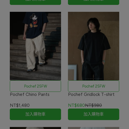
Pochef 25FW
Pochef 25FW
Pochef Chino Pants
Pochef Gridlock T-shirt
NT$1,480
NT$680
NT$980
加入購物車
加入購物車