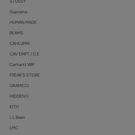
STÜSSY
Supreme
HUMAN MADE
BEAMS
CAHLUMN
CAV EMPT / C.E
Carhartt WIP
FREAK'S STORE
GRAMICCI
HIDDENⓗ
KITH
L.L.Bean
LMC