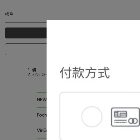
帳戶
NEIGHBORHOOD
NEW ARRIVALS｜新品上架
Pochef
VinEdge