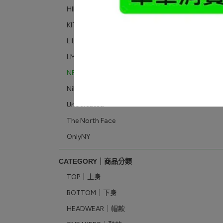
HIDDENⓗ
KITH
L.L.Bean
LMC
NEIGHBORHOOD
Nike
Undefeated
The North Face
OnlyNY
CATEGORY｜商品分類
TOP｜上身
BOTTOM｜下身
HEADWEAR｜帽款