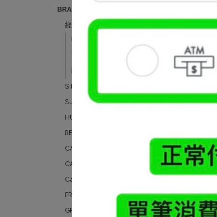
BRANDS｜品牌
經銷品牌
UNBENT
TANOXI
RESTICK
STÜSSY
Supreme
HUMAN MADE
BEAMS
CAHLUMN
CAV EMPT / C.E
Carhartt WIP
FREAK'S STORE
GRAMICCI