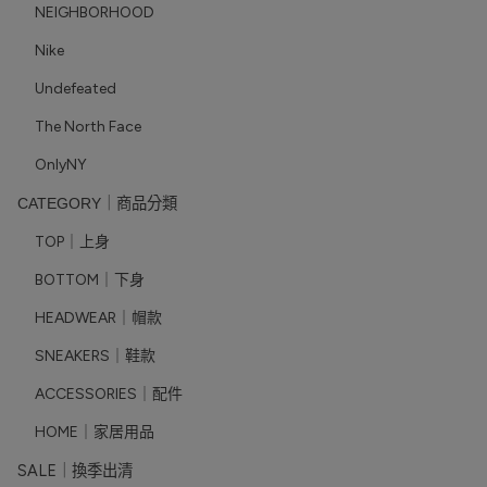
NEIGHBORHOOD
Nike
Undefeated
The North Face
OnlyNY
CATEGORY｜商品分類
TOP｜上身
BOTTOM｜下身
HEADWEAR｜帽款
SNEAKERS｜鞋款
ACCESSORIES｜配件
HOME｜家居用品
SALE｜換季出清