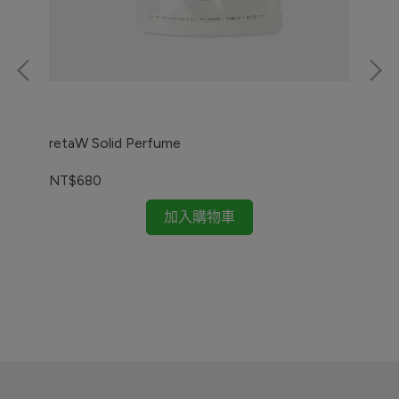
retaW Solid Perfume
NT$680
加入購物車
ret
NT