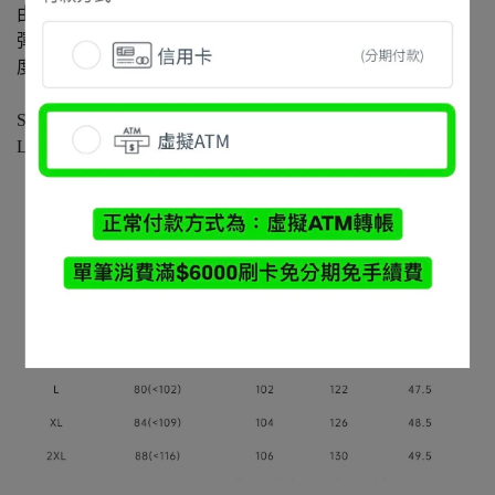
由日本TEIJIN帝人公司供給GOLDWIN JAPAN的面料，如
彈簧般柔韌螺旋分子，擁有更佳延展性，細斜紋理與蓬鬆
度。
S(26-29W) M(28-31W)
L(29-33W) XL(31-36W) 2XL(34-40W)