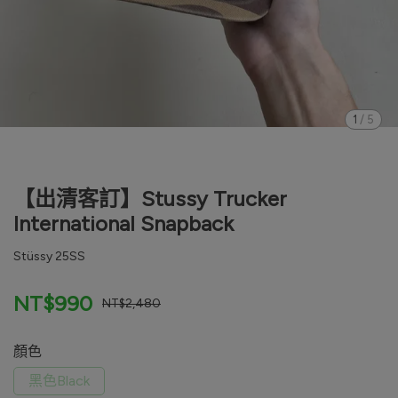
1
/
5
【出清客訂】Stussy Trucker
International Snapback
Stüssy 25SS
NT$990
NT$2,480
顏色
黑色Black