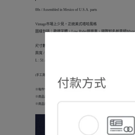
00s / Assembled in Mexico of U.S.A. parts
Vintage市場上少見，正統美式嘻哈風格
圖樣包括：歌德字體、Low Rider跳跳車、國際知名刺青師Mister
尺寸數據 (CM)
肩寬 / 胸寬 / 衣長 / 袖長
L : 51 / 53 / 76 / 20.5
(手工測量存在±2CM左右誤差)
※每件VinEdge商品都是1 of 1
※商品為Vintage Tee，些微髒汙/破損/落色/毛球為正常現象，介意者勿購買
※商品無法退換貨，下單前可以私訊索取商品狀況影片，能夠來現場購買更