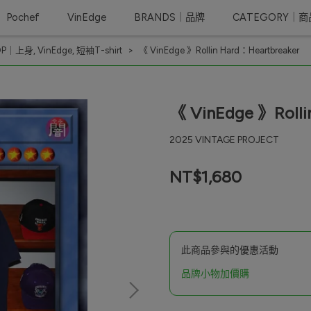
Pochef
VinEdge
BRANDS｜品牌
CATEGORY｜
OP｜上身
,
VinEdge
,
短袖T-shirt
《 VinEdge 》Rollin Hard：Heartbreaker
《 VinEdge 》Rolli
2025 VINTAGE PROJECT
NT$1,680
此商品參與的優惠活動
品牌小物加價購