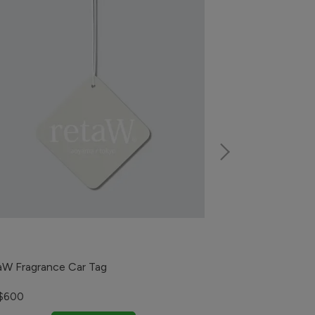
HUMAN MADE T
NT$2,580
aW Fragrance Car Tag
$600