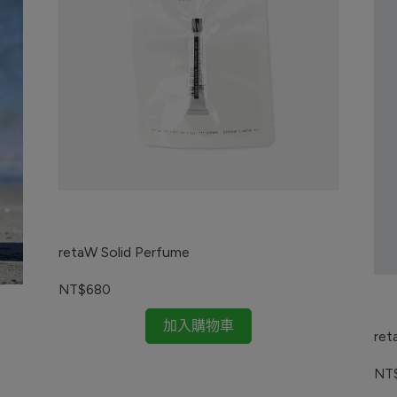
retaW Solid Perfume
NT$680
加入購物車
ret
NT