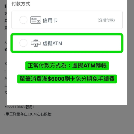
科技面料T恤
：面料使用COOLMAX與SORONA纖維結合，時刻乾爽舒適，擴
散濕氣使身體保持涼爽
具備良好的回彈性、抗磨擦性等。克重230克，厚度適中，左袖標語印花細節，
寬鬆剪裁。
尺寸數據 (CM)
衣長 / 肩寬 / 胸圍 / 袖長
XS：70 / 58 / 120 / 20
S：72 / 60 / 124 / 21
M：74 / 61 / 126 / 22
L：76 / 63 / 130 / 23
XL：78 / 64 / 134 / 24
Model 176/68 著用L
(手工測量存在±2CM左右誤差)