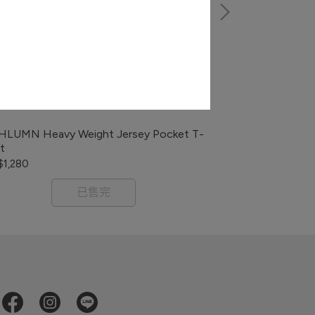
Supreme Camer
NT$2,580
LUMN Heavy Weight Jersey Pocket T-
rt
1,280
已售完