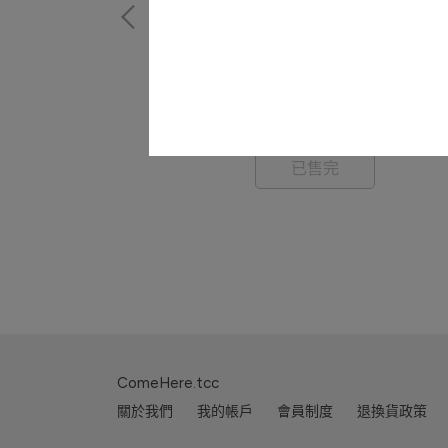
er Hoodie
HUMAN MADE Duck Plush Doll
NT$1,680
已售完
ComeHere.tcc
關於我們
我的帳戶
會員制度
退換貨政策