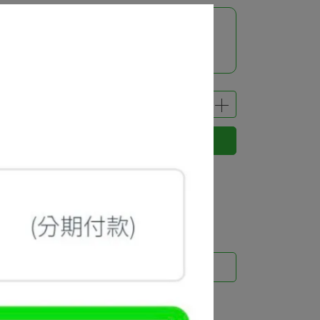
立即購買
 」可以折抵紅利
3580
點 (約等於
NT$3,580
)