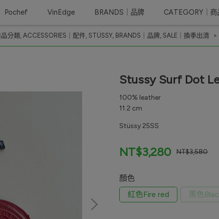
Pochef
VinEdge
BRANDS｜品牌
CATEGORY｜
商品分類
,
ACCESSORIES｜配件
,
STÜSSY
,
BRANDS｜品牌
,
SALE｜換季出清
Stussy Surf Dot L
100% leather
11.2 cm
Stüssy 25SS
NT$3,280
NT$3,580
顏色
紅色Fire red
黑色Blac