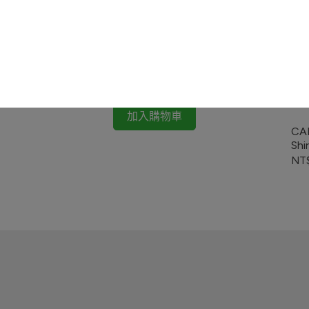
HUMAN MADE T-shirt
NT$2,580
加入購物車
CAH
Shi
NT$