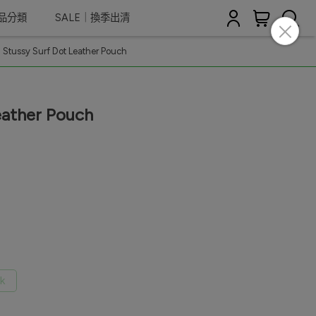
商品分類
SALE｜換季出清
Stussy Surf Dot Leather Pouch
eather Pouch
k