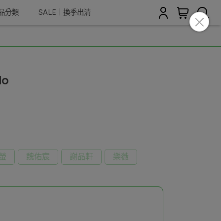
商品分類
SALE｜換季出清
lo
螢
魏佑宸
謝品軒
樂薇