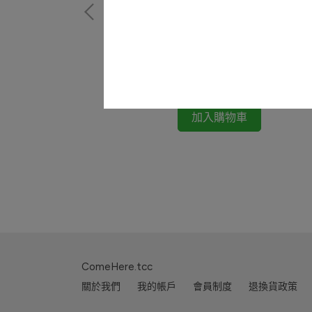
retaW Solid Perfume
NT$680
加入購物車
ComeHere.tcc
關於我們
我的帳戶
會員制度
退換貨政策