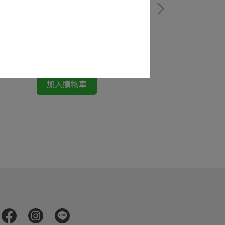
MAN MADE T-shirt
$2,580
加入購物車
Carhartt WIP C
NT$2,480