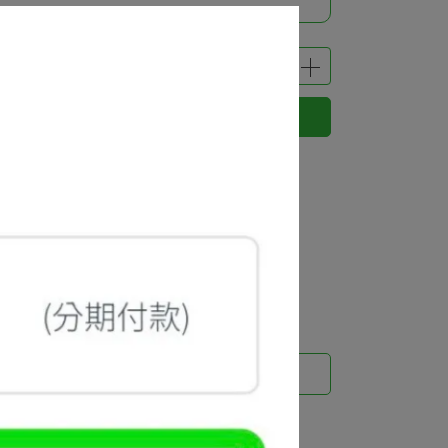
立即購買
 」可以折抵紅利
0
點 (約等於
NT$0
)