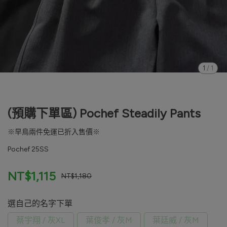
1
/
1
(預購下單區) Pochef Steadily Pants
※早鳥兩件免運已折入售價※
Pochef 25SS
NT$1,115
NT$1,180
選自己的名字下單
蔡宇翔 / 灰XL
葉俊孝 / 灰M
葉廷威 / 灰M