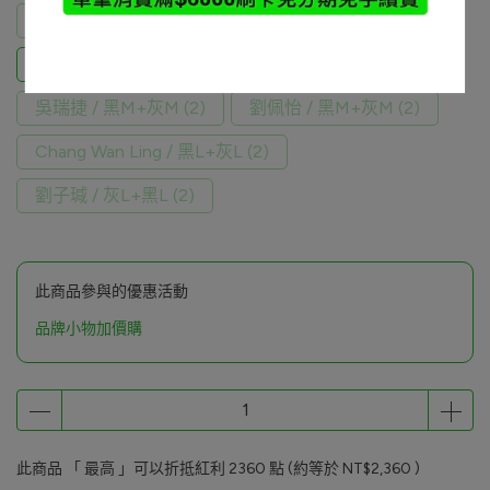
黃鉦洋 / 灰M+黑M (2)
古君嚴 / 黑XL+灰XL (2)
陳偉慶 / 黑M+灰M (2)
蔡岳成 / 黑L+灰L (2)
吳瑞捷 / 黑M+灰M (2)
劉佩怡 / 黑M+灰M (2)
Chang Wan Ling / 黑L+灰L (2)
劉子瑊 / 灰L+黑L (2)
此商品參與的優惠活動
品牌小物加價購
此商品 「 最高 」可以折抵紅利
2360
點 (約等於
NT$2,360
)