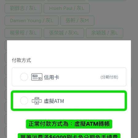
劉醇志 / 灰L
Hsieh Paul / 灰L
Damien Young / 灰L
張軒 / 灰M
楊景程 / 灰L
張榮誠 / 灰XL
余穎茜 / 黑L
Kevin Chen / 灰M
Fu Yuan Hsiao / 灰M
張智評 / 黑L
鍾承鎧 / 灰M
Alan Chien / 黑L
林禹丞 / 黑L
呂明祐 / 灰L
梁耕惟 / 灰XL
Eddie Liu / 灰L
陳俊豪 / 黑XL
田子彥 / 黑XL
陳睿傑 / 灰L
鄭偉呈 / 黑M
陳璽年 / 黑M
楊忠翰 / 灰L
陳彥融 / 黑L
程信東 / 黑L
Raymond Liu / 黑L+灰L (2)
洪誠宏 / 黑M+灰M (2)
林祐霆 / 黑M+灰M (2)