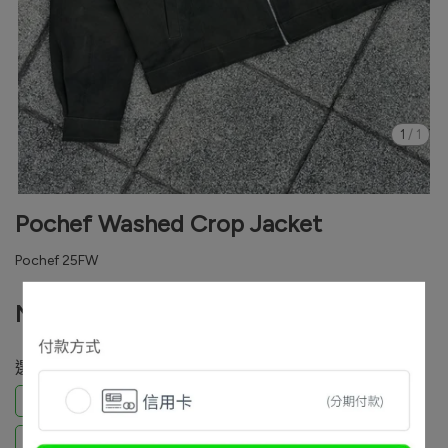
1
/
1
Pochef Washed Crop Jacket
Pochef 25FW
NT$1,580
選自己的名字下單
Weiber Huang / XL
林亞鋒 / XL
林冠宇 / L
鄧仁豪 / XL
陳虹余 / L
吳冠廷 / XL