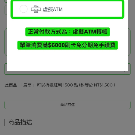
Raymond Liu / L
郭志維 / XL*2
此商品參與的優惠活動
品牌小物加價購
此商品 「 最高 」可以折抵紅利
1580
點 (約等於
NT$1,580
)
商品描述
商品描述