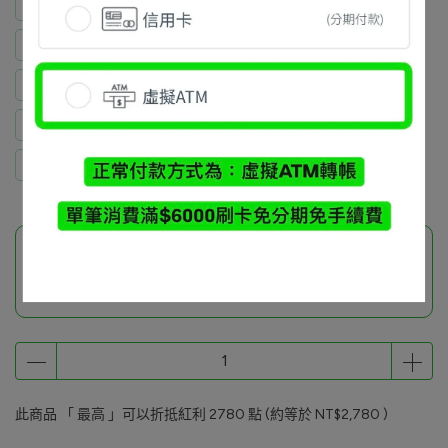
王鈺潔 / 一套 外套 L+褲XL
Jaxon Ni / 一套M
鄭博耀 / 褲L
吳啟榮 / 外套L+褲子2XL(二批現貨)
林祐霆 / 外套M+褲子L(二批現貨)
Brian Chiu / 一套M
謝政廷 / 一套 外套L+褲子XL
姚元甫 / 一套 外套M+褲 L
此商品參與的優惠活動
品牌小物加價購
此商品 「 最高 」可以折抵紅利
2780
點 (約等於
NT$2,780
)