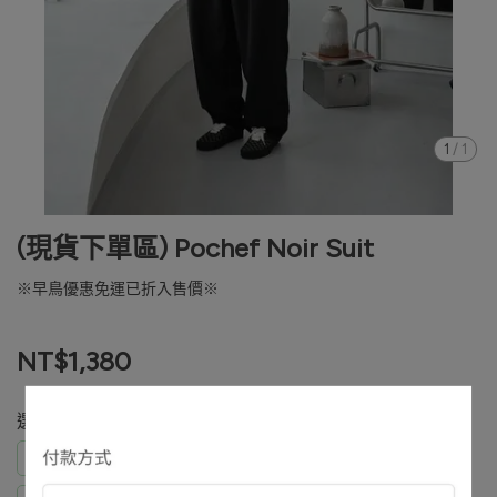
1
/
1
(現貨下單區) Pochef Noir Suit
※早鳥優惠免運已折入售價※
NT$1,380
選自己的名字下單
皇政黃 / 一套 外套 L+褲XL