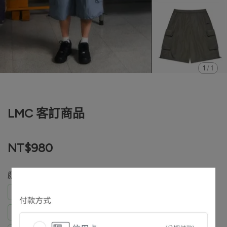
1
/
1
LMC 客訂商品
NT$980
顏色
Eden Lin 短褲藍S
劉佩怡 短褲 綠M
張俊傑 長褲酒紅L
翁緯綸 帽子