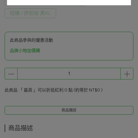
短褲 / 范凱承 黑色L+灰色L (共2)
短褲 / 許伯瑜 黑XL
此商品參與的優惠活動
品牌小物加價購
此商品 「 最高 」可以折抵紅利
0
點 (約等於
NT$0
)
商品描述
商品描述