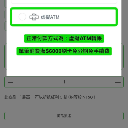
Andrew Huang 深藍2XL + 灰色2XL (2)
曹凱勛 黑2XL
謝閔棋 黑XL
洪瑞伸 黑L
薛婷文 黑M
Yö Tsai 黑L
此商品參與的優惠活動
品牌小物加價購
此商品 「 最高 」可以折抵紅利
0
點 (約等於
NT$0
)
商品描述