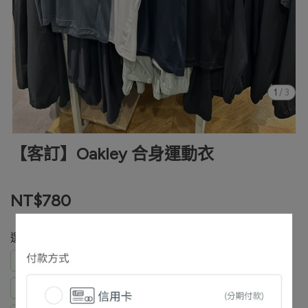
1
/
3
【客訂】Oakley 合身運動衣
NT$780
選自己的名字下單
劉祐麟 黑 2XL + 灰2XL (2)
黃裕誠 黑色L + 黑色XL (2)