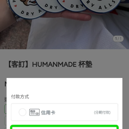
1
/
1
【客訂】HUMANMADE 杯墊
NT$1,080
選自己的名字下單
選自己名字下單
Lin Min-hua
尹新堯
陳楷
戴詠家
謝殼黃
柯登國
景立