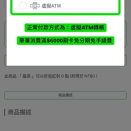
鄭嘉捷
此商品參與的優惠活動
品牌小物加價購
此商品 「 最高 」可以折抵紅利
0
點 (約等於
NT$0
)
商品描述
商品描述