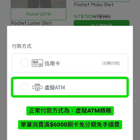
Pochef Moku Shirt
Pochef 25FW
NT$780
NT$980
Pochef Loiter Shirt
加入購物車
NT$1,080
已售完
Pochef 25SS
Pochef Profile Relax Fit
Shirt