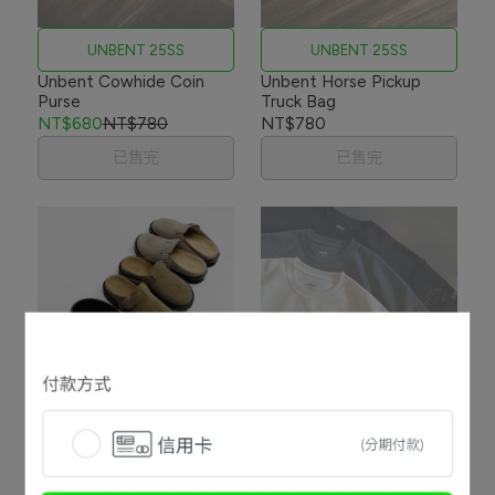
UNBENT 25SS
UNBENT 25SS
Unbent Cowhide Coin
Unbent Horse Pickup
Purse
Truck Bag
NT$680
NT$780
NT$780
已售完
已售完
Shadow by Unbent
UNBENT 25SS
Shadow by Unbent Thick
Unbent Technology
Soled Suede Slippers
Fabric Base Tee